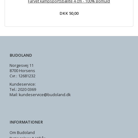
Farvet kampsportsbælte 4 cm - 100% Bomuld
DKK 50,00
BUDOLAND
Norgesvej 11
8700 Horsens
Cvr.: 12681232
Kundeservice:
Tel.: 2020 0369
Mail: kundeservice@budoland.dk
INFORMATIONER
Om Budoland