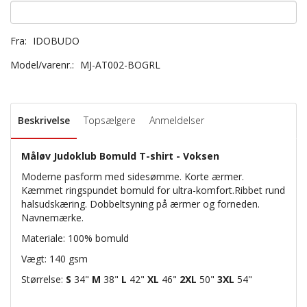
Fra:
IDOBUDO
Model/varenr.:
MJ-AT002-BOGRL
Beskrivelse
Topsælgere
Anmeldelser
Måløv Judoklub Bomuld T-shirt - Voksen
Moderne pasform med sidesømme. Korte ærmer.
Kæmmet ringspundet bomuld for ultra-komfort.Ribbet rund
halsudskæring. Dobbeltsyning på ærmer og forneden.
Navnemærke.
Materiale: 100% bomuld
Vægt: 140 gsm
Størrelse:
S
34"
M
38"
L
42"
XL
46"
2XL
50"
3XL
54"