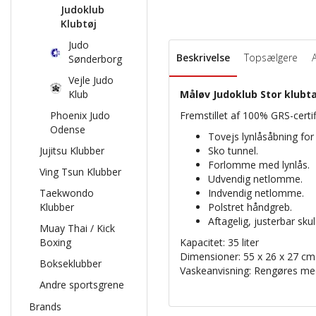
Judoklub
Klubtøj
Judo
Beskrivelse
Topsælgere
Sønderborg
Vejle Judo
Klub
Måløv Judoklub Stor klubt
Phoenix Judo
Fremstillet af 100% GRS-cert
Odense
Tovejs lynlåsåbning fo
Jujitsu Klubber
Sko tunnel.
Forlomme med lynlås.
Ving Tsun Klubber
Udvendig netlomme.
Taekwondo
Indvendig netlomme.
Klubber
Polstret håndgreb.
Aftagelig, justerbar sk
Muay Thai / Kick
Boxing
Kapacitet: 35 liter
Dimensioner: 55 x 26 x 27 cm
Bokseklubber
Vaskeanvisning: Rengøres m
Andre sportsgrene
Brands