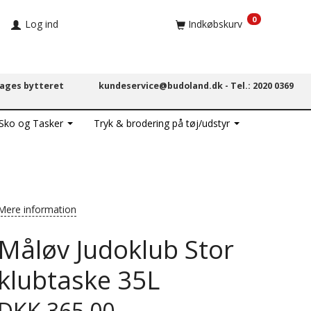
0
Log ind
Indkøbskurv
dages bytteret
kundeservice@budoland.dk -
Tel.: 2020 0369
 Sko og Tasker
Tryk & brodering på tøj/udstyr
Mere information
Måløv Judoklub Stor
klubtaske 35L
DKK 365,00