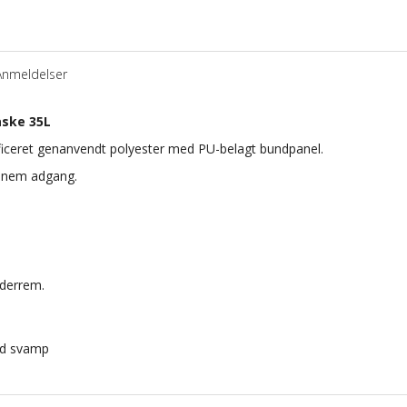
Anmeldelser
aske 35L
ificeret genanvendt polyester med PU-belagt bundpanel.
r nem adgang.
ulderrem.
ed svamp