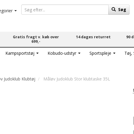
Søg
egorier
Gratis fragt v. køb over
14 dages returret
90 
699,-
Kampsportstøj
Kobudo-udstyr
Sportspleje
Tøj,
v Judoklub Klubtøj
Måløv Judoklub Stor klubtaske 35L