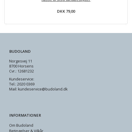
DKK 79,00
BUDOLAND
Norgesvej 11
8700 Horsens
Cvr.: 12681232
Kundeservice:
Tel.: 2020 0369
Mail: kundeservice@budoland.dk
INFORMATIONER
Om Budoland
Betingelser & Vilkår