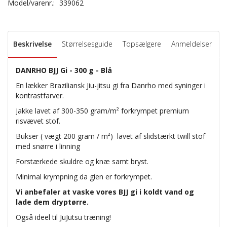
Model/varenr.:
339062
Beskrivelse
Størrelsesguide
Topsælgere
Anmeldelser
DANRHO BJJ Gi - 300 g - Blå
En lækker Braziliansk Jiu-jitsu gi fra Danrho med syninger i
kontrastfarver.
Jakke lavet af 300-350 gram/m
²
forkrympet premium
risvævet stof.
Bukser (
vægt 200 gram / m²)
lavet af slidstærkt twill stof
med snørre i linning
Forstærkede skuldre og knæ samt bryst.
Minimal krympning da gien er forkrympet.
Vi anbefaler at vaske vores BJJ gi i koldt vand og
lade dem dryptørre.
Også ideel til JuJutsu træning!