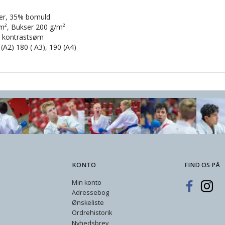
er, 35% bomuld
m², Bukser 200 g/m²
å kontrastsøm
 (A2) 180 ( A3), 190 (A4)
KONTO
FIND OS PÅ
Min konto
Adressebog
Ønskeliste
Ordrehistorik
Nyhedsbrev