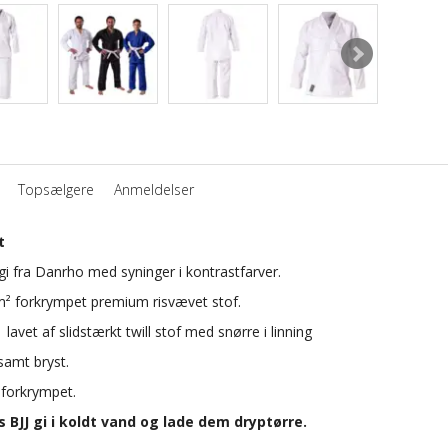
Topsælgere
Anmeldelser
t
u gi fra Danrho med syninger i kontrastfarver.
m
²
forkrympet premium risvævet stof.
)
lavet af slidstærkt twill stof med snørre i linning
samt bryst.
 forkrympet.
 BJJ gi i koldt vand og lade dem dryptørre.