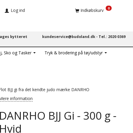
0
Log ind
Indkøbskurv
dages bytteret
kundeservice@budoland.dk -
Tel.: 2020 0369
j, Sko og Tasker
Tryk & brodering på tøj/udstyr
Flot BJJ gi fra det kendte judo mærke DANRHO
Mere information
DANRHO BJJ Gi - 300 g -
Hvid