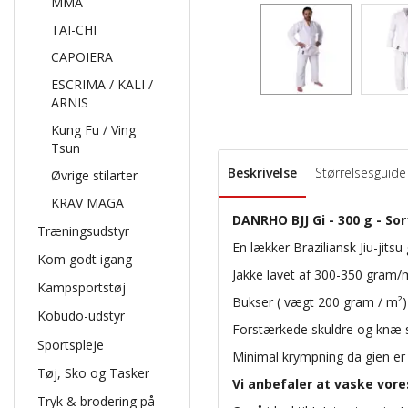
MMA
TAI-CHI
CAPOIERA
ESCRIMA / KALI /
ARNIS
Kung Fu / Ving
Tsun
Beskrivelse
Størrelsesguide
Øvrige stilarter
KRAV MAGA
DANRHO BJJ Gi - 300 g - Sor
Træningsudstyr
En lækker Braziliansk Jiu-jits
Kom godt igang
Jakke lavet af 300-350 gram/
Kampsportstøj
Bukser (
vægt 200 gram / m²
Kobudo-udstyr
Forstærkede skuldre og knæ 
Sportspleje
Minimal krympning da gien er
Tøj, Sko og Tasker
Vi anbefaler at vaske vores
Tryk & brodering på