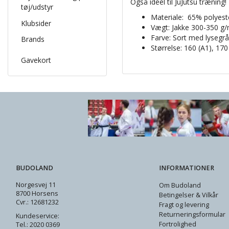
Også ideel til JuJutsu træning!
tøj/udstyr
Materiale:
65% polyest
Klubsider
Vægt: Jakke 300-350 g/
Farve: Sort med lysegr
Brands
Størrelse: 160 (A1), 170
Gavekort
BUDOLAND
INFORMATIONER
Norgesvej 11
Om Budoland
8700 Horsens
Betingelser & Vilkår
Cvr.: 12681232
Fragt og levering
Returneringsformular
Kundeservice:
Fortrolighed
Tel.: 2020 0369