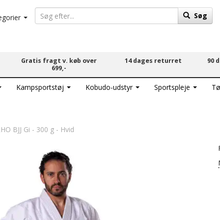
Søg
egorier
Gratis fragt v. køb over
14 dages returret
90 
699,-
Kampsportstøj
Kobudo-udstyr
Sportspleje
Tø
O BJJ Gi - 300 g - Hvid