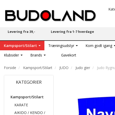
Kat
Levering fra 39,-
Levering fra 1-7 hverdage
Kampsport/Stilart
Træningsudstyr
Kom godt igang
Klubsider
Brands
Gavekort
Forside
Kampsport/Stilart
JUDO
Judo gier
Judo Rygnu
KATEGORIER
Kampsport/Stilart
KARATE
AIKIDO / KENDO /