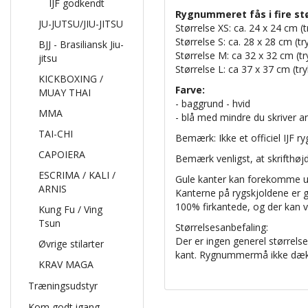
IJF godkendt
Rygnummeret fås i fire stø
JU-JUTSU/JIU-JITSU
Størrelse XS: ca. 24 x 24 cm (t
Størrelse S: ​​ca. 28 x 28 cm (t
BJJ - Brasiliansk Jiu-
Størrelse M: ca 32 x 32 cm (tr
jitsu
Størrelse L: ca 37 x 37 cm (tr
KICKBOXING /
Farve:
MUAY THAI
- baggrund - hvid
MMA
- blå med mindre du skriver a
TAI-CHI
Bemærk: Ikke et officiel IJF 
CAPOIERA
Bemærk venligst, at skrifthøj
ESCRIMA / KALI /
Gule kanter kan forekomme un
ARNIS
Kanterne på rygskjoldene er 
100% firkantede, og der kan 
Kung Fu / Ving
Tsun
Størrelsesanbefaling:
Der er ingen generel større
Øvrige stilarter
kant. Rygnummermå ikke dækk
KRAV MAGA
Træningsudstyr
Kom godt igang