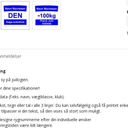
Anmeldelser
ing
sy på judogien.
 dine specifikationer!
ata (f.eks. navn, vægtklasse, klub).
kst, tegn eller tal i alle 3 linjer. Du kan selvfølgelig også få printet enke
4 tilpasser vi din tekst, så den vises så stort som muligt.
designe rygnummerne efter din individuelle ønsker
ingstiden være lidt længere.