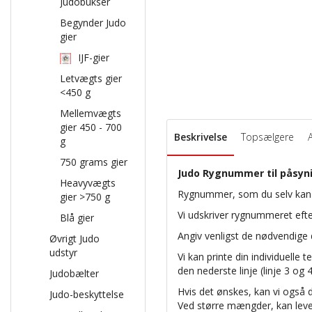
Judobukser
Begynder Judo
gier
IJF-gier
Letvægts gier
<450 g
Mellemvægts
gier 450 - 700
Beskrivelse
Topsælgere
g
750 grams gier
Judo Rygnummer til påsyn
Heavyvægts
Rygnummer, som du selv kan 
gier >750 g
Vi udskriver rygnummeret efter
Blå gier
Angiv venligst de nødvendige d
Øvrigt Judo
udstyr
Vi kan printe din individuelle te
den nederste linje (linje 3 og 
Judobælter
Hvis det ønskes, kan vi også 
Judo-beskyttelse
Ved større mængder, kan lever