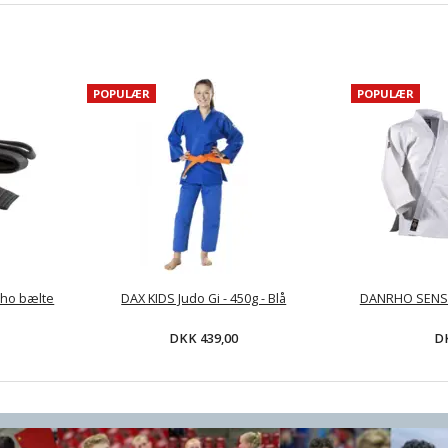
POPULÆR
POPULÆR
rho bælte
DAX KIDS Judo Gi - 450g - Blå
DANRHO SENSEI 
DKK 439,00
DK