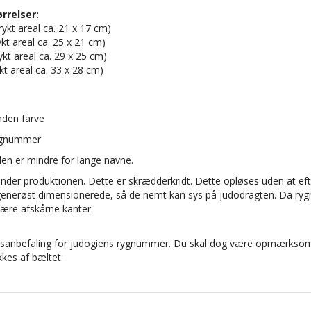
rrelser:
rykt areal ca. 21 x 17 cm)
rykt areal ca. 25 x 21 cm)
ykt areal ca. 29 x 25 cm)
ykt areal ca. 33 x 28 cm)
nden farve
rygnummer
den er mindre for lange navne.
der produktionen. Dette er skrædderkridt. Dette opløses uden at efte
generøst dimensionerede, så de nemt kan sys på judodragten. Da rygn
være afskårne kanter.
lsesanbefaling for judogiens rygnummer. Du skal dog være opmærkso
es af bæltet.