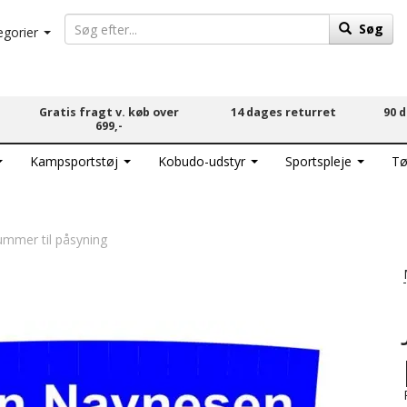
Søg
egorier
Gratis fragt v. køb over
14 dages returret
90 
699,-
Kampsportstøj
Kobudo-udstyr
Sportspleje
Tø
mmer til påsyning