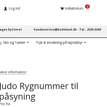
0
Log ind
Indkøbskurv
dages bytteret
kundeservice@budoland.dk -
Tel.: 2020 0369
j, Sko og Tasker
Tryk & brodering på tøj/udstyr
Mere information
Judo Rygnummer til
påsyning
Pris fra