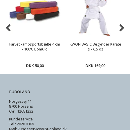
Farvet kampsportsbælte 4 cm
KWON BASIC Begynder Karate
- 100% Bomuld
gi - 6.5 oz
DKK 50,00
DKK 169,00
BUDOLAND
Norgesvej 11
8700 Horsens
Cvr.: 12681232
Kundeservice:
Tel.: 2020 0369
Mail: kundeservice@budoland.dk