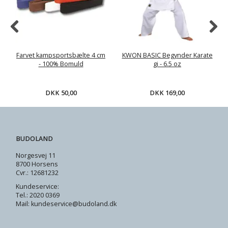
Farvet kampsportsbælte 4 cm
KWON BASIC Begynder Karate
- 100% Bomuld
gi - 6.5 oz
DKK 50,00
DKK 169,00
BUDOLAND
Norgesvej 11
8700 Horsens
Cvr.: 12681232
Kundeservice:
Tel.: 2020 0369
Mail: kundeservice@budoland.dk