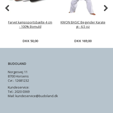
Farvet kampsportsbælte 4 cm
KWON BASIC Begynder Karate
- 100% Bomuld
gi - 6.5 oz
DKK 50,00
DKK 169,00
BUDOLAND
Norgesvej 11
8700 Horsens
Cvr.: 12681232
Kundeservice:
Tel.: 2020 0369
Mail: kundeservice@budoland.dk