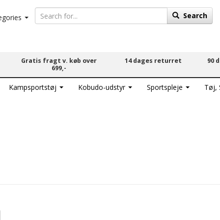
Search
egories
Gratis fragt v. køb over
14 dages returret
90 
699,-
Kampsportstøj
Kobudo-udstyr
Sportspleje
Tøj,