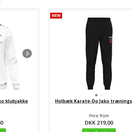
NEW
ko klubjakke
Holbæk Karate-Do Jako træning
Price from
00
DKK 219,00