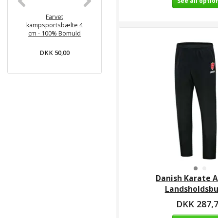
See all optio
Farvet
KWON BASIC
Monbæl
kampsportsbælte 4
Begynder Karate gi -
juniorbælte
cm - 100% Bomuld
6.5 oz
Hvid med far
- Bom
DKK 50,00
DKK 169,00
DKK 59
Danish Karate A
Landsholdsbu
DKK 287,