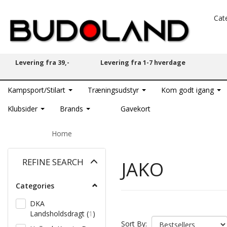
Cat
Levering fra 39,-
Levering fra 1-7 hverdage
Kampsport/Stilart
Træningsudstyr
Kom godt igang
Klubsider
Brands
Gavekort
Home
Toggle
REFINE SEARCH
JAKO
filter
Categories
DKA
Landsholdsdragt
(
1
)
Sort By: