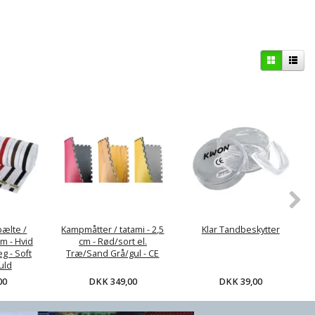
bælte /
Kampmåtter / tatami - 2,5
Klar Tandbeskytter
m - Hvid
cm - Rød/sort el.
g - Soft
Træ/Sand Grå/gul - CE
uld
DKK 349,00
DKK 39,00
00