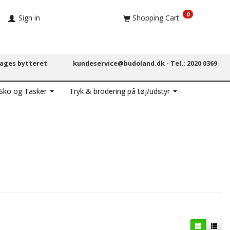
0
Sign in
Shopping Cart
dages bytteret
kundeservice@budoland.dk -
Tel.: 2020 0369
 Sko og Tasker
Tryk & brodering på tøj/udstyr