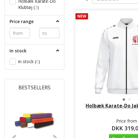
Holbæk Karate-Do
Klubtøj
(
3
)
NEW
Price range
In stock
in stock
(
0
)
BESTSELLERS
Holbæk Karate-Do Ja
HOT
Price from
DKK 319,