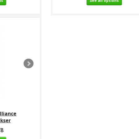
ns
See all options
te /
Bind-let Monbælte /
Kampmåtter / tatami -
Klar
 4 cm -
juniorbælte 4 cm -
2,5 cm - Rød/sort el.
vet streg
Hvid med farvet streg
Træ/Sand Grå/gul - CE
uld
- Soft Poly/bomuld
,00
DKK 49,00
DKK 349,00
lliance
kser
78