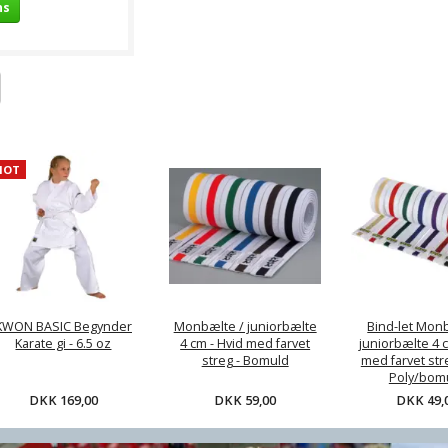
ns
HOT
KWON BASIC Begynder
Monbælte / juniorbælte
Bind-let Mon
Karate gi - 6.5 oz
4 cm - Hvid med farvet
juniorbælte 4 c
streg - Bomuld
med farvet stre
Poly/bom
DKK 169,00
DKK 59,00
DKK 49,