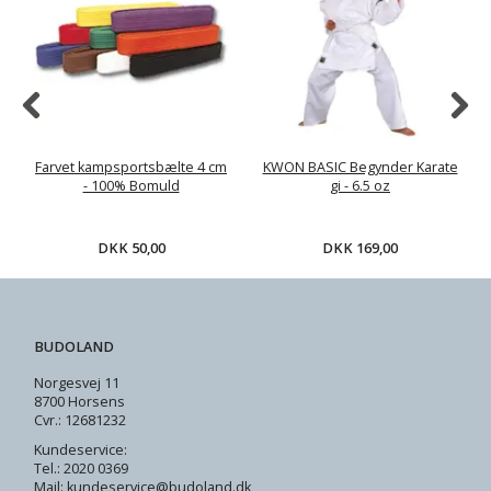
Farvet kampsportsbælte 4 cm
KWON BASIC Begynder Karate
- 100% Bomuld
gi - 6.5 oz
DKK 50,00
DKK 169,00
BUDOLAND
Norgesvej 11
8700 Horsens
Cvr.: 12681232
Kundeservice:
Tel.: 2020 0369
Mail: kundeservice@budoland.dk