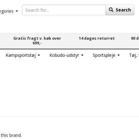
Search
egories
Gratis fragt v. køb over
14 dages returret
90 
699,-
Kampsportstøj
Kobudo-udstyr
Sportspleje
Tøj,
 this brand.