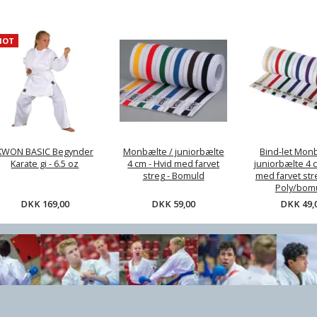
HOT
te /
Bind-let Monbælte /
Kampmåtter / tatami -
Klar
 4 cm -
juniorbælte 4 cm -
2,5 cm - Rød/sort el.
vet streg
Hvid med farvet streg
Træ/Sand Grå/gul - CE
uld
- Soft Poly/bomuld
,00
DKK 49,00
DKK 349,00
KWON BASIC Begynder
Monbælte / juniorbælte
Bind-let Mon
Karate gi - 6.5 oz
4 cm - Hvid med farvet
juniorbælte 4 c
streg - Bomuld
med farvet stre
Poly/bom
DKK 169,00
DKK 59,00
DKK 49,