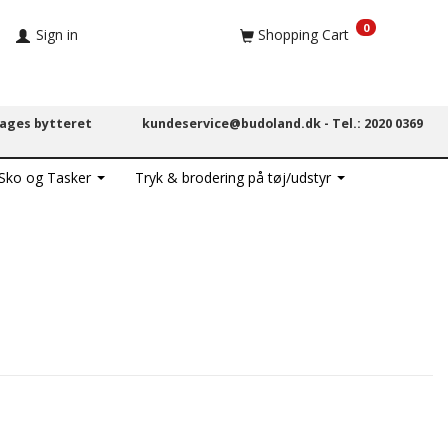
0
Sign in
Shopping Cart
dages bytteret
kundeservice@budoland.dk -
Tel.: 2020 0369
 Sko og Tasker
Tryk & brodering på tøj/udstyr