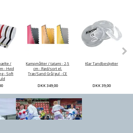
 Tandbeskytter
DKK 39,00
bælte /
Kampmåtter / tatami - 2,5
Klar Tandbeskytter
m - Hvid
cm - Rød/sort el.
g - Soft
Træ/Sand Grå/gul - CE
uld
DKK 349,00
DKK 39,00
00