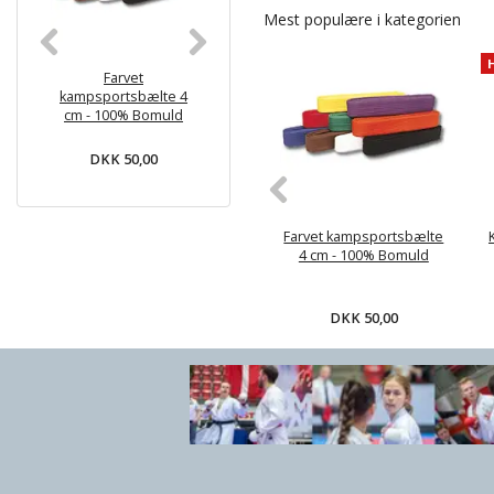
Mest populære i kategorien
Farvet
KWON BASIC
Monbæl
kampsportsbælte 4
Begynder Karate gi -
juniorbælte
cm - 100% Bomuld
6.5 oz
Hvid med far
- Bom
DKK 50,00
DKK 169,00
DKK 59
Farvet kampsportsbælte
4 cm - 100% Bomuld
DKK 50,00