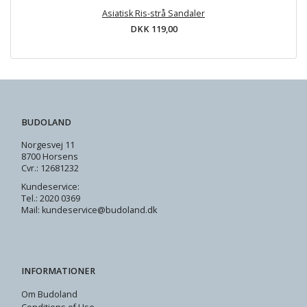
Asiatisk Ris-strå Sandaler
DKK 119,00
BUDOLAND
Norgesvej 11
8700 Horsens
Cvr.: 12681232
Kundeservice:
Tel.: 2020 0369
Mail: kundeservice@budoland.dk
INFORMATIONER
Om Budoland