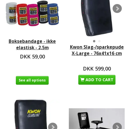
Boksebandage - ikke
Kwon Slag-/sparkepude
elastisk - 2,5m
X-Large - 76x41x16 cm
DKK 59,00
DKK 599,00
ADD TO CART
See all options