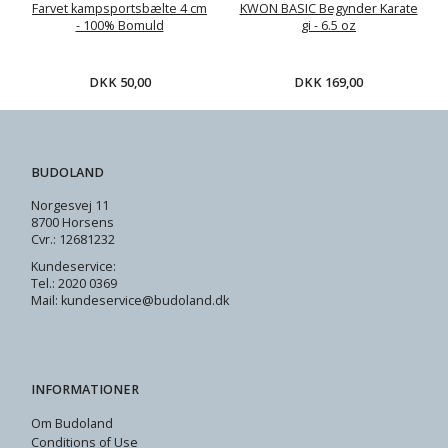
Farvet kampsportsbælte 4 cm
KWON BASIC Begynder Karate
- 100% Bomuld
gi - 6.5 oz
DKK 50,00
DKK 169,00
BUDOLAND
Norgesvej 11
8700 Horsens
Cvr.: 12681232
Kundeservice:
Tel.: 2020 0369
Mail: kundeservice@budoland.dk
INFORMATIONER
Om Budoland
Conditions of Use