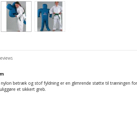
eviews
cm
nylon
betræk
og
stof
fyldning er
en
glimrende
støtte til træningen
fo
uliggøre
et sikkert greb
.