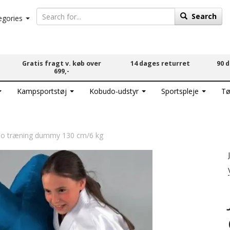
Search
egories
Gratis fragt v. køb over
14 dages returret
90 
699,-
Kampsportstøj
Kobudo-udstyr
Sportspleje
Tø
do træning dummy 130 cm/6 kg