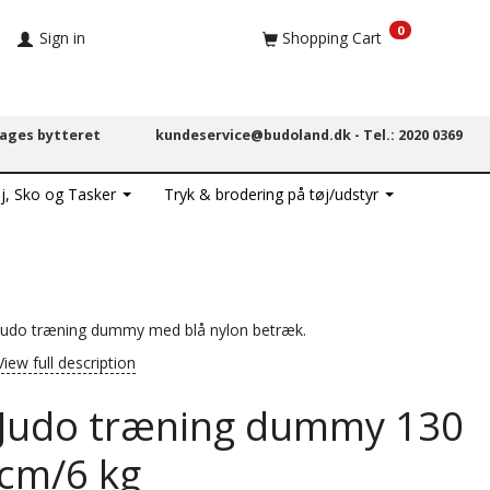
0
Sign in
Shopping Cart
dages bytteret
kundeservice@budoland.dk -
Tel.: 2020 0369
j, Sko og Tasker
Tryk & brodering på tøj/udstyr
Judo træning dummy med blå nylon betræk.
View full description
Judo træning dummy 130
cm/6 kg