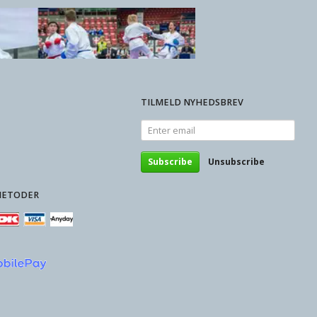
TILMELD NYHEDSBREV
Enter
email
Subscribe
Unsubscribe
METODER