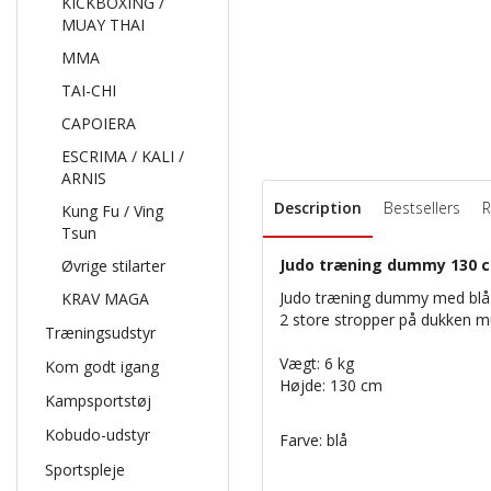
KICKBOXING /
MUAY THAI
MMA
TAI-CHI
CAPOIERA
ESCRIMA / KALI /
ARNIS
Description
Bestsellers
R
Kung Fu / Ving
Tsun
Judo træning dummy 130 
Øvrige stilarter
Judo
træning
dummy
med blå
KRAV MAGA
2 store
stropper på
dukken
m
Træningsudstyr
Vægt:
6 kg
Kom godt igang
Højde:
130 cm
Kampsportstøj
Kobudo-udstyr
Farve: blå
Sportspleje