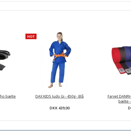
HOT
rho bælte
DAX KIDS Judo Gi - 450g - Blå
Farvet DANR
bælte 
DKK 439,00
D