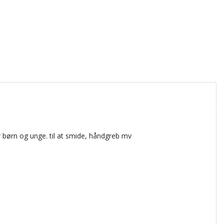
r børn og
unge.
til at smide
,
håndgreb
mv