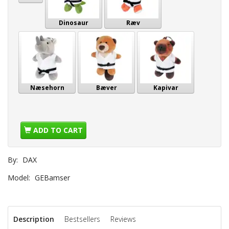
Dinosaur
Ræv
Næsehorn
Bæver
Kapivar
ADD TO CART
By:
DAX
Model:
GEBamser
Description
Bestsellers
Reviews