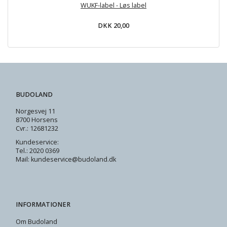
WUKF-label - Løs label
DKK 20,00
BUDOLAND
Norgesvej 11
8700 Horsens
Cvr.: 12681232
Kundeservice:
Tel.: 2020 0369
Mail: kundeservice@budoland.dk
INFORMATIONER
Om Budoland