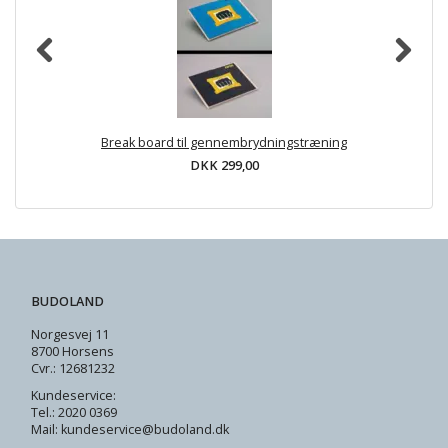
Break board til gennembrydningstræning
DKK 299,00
BUDOLAND
Norgesvej 11
8700 Horsens
Cvr.: 12681232
Kundeservice:
Tel.: 2020 0369
Mail: kundeservice@budoland.dk