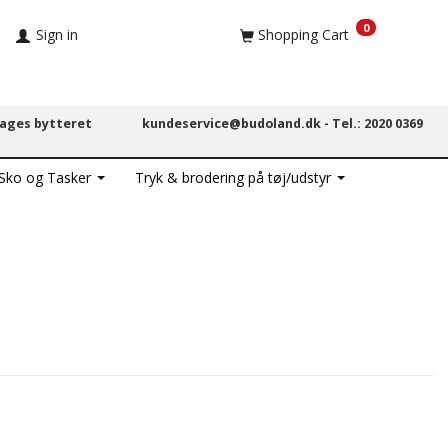
0
Sign in
Shopping Cart
dages bytteret
kundeservice@budoland.dk -
Tel.: 2020 0369
 Sko og Tasker
Tryk & brodering på tøj/udstyr