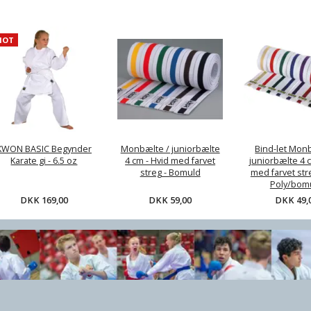
HOT
te /
Bind-let Monbælte /
Kampmåtter / tatami -
Klar
 4 cm -
juniorbælte 4 cm -
2,5 cm - Rød/sort el.
vet streg
Hvid med farvet streg
Træ/Sand Grå/gul - CE
uld
- Soft Poly/bomuld
,00
DKK 49,00
DKK 349,00
KWON BASIC Begynder
Monbælte / juniorbælte
Bind-let Mon
Karate gi - 6.5 oz
4 cm - Hvid med farvet
juniorbælte 4 c
streg - Bomuld
med farvet stre
Poly/bom
DKK 169,00
DKK 59,00
DKK 49,