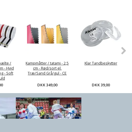
 Tandbeskytter
DKK 39,00
bælte /
Kampmåtter / tatami - 2,5
Klar Tandbeskytter
m - Hvid
cm - Rød/sort el.
g - Soft
Træ/Sand Grå/gul - CE
uld
DKK 349,00
DKK 39,00
00