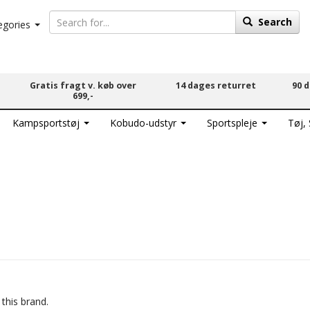
Search
egories
Gratis fragt v. køb over
14 dages returret
90 
699,-
Kampsportstøj
Kobudo-udstyr
Sportspleje
Tøj,
 this brand.