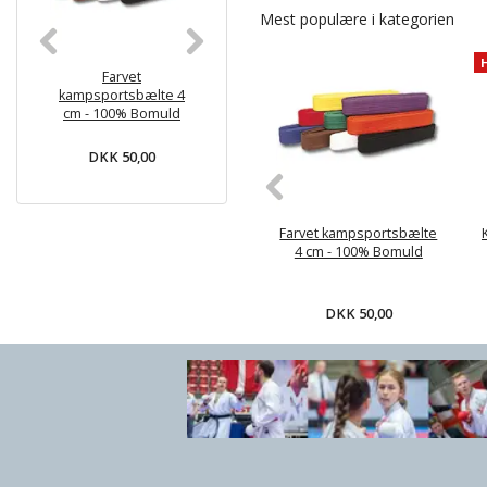
Mest populære i kategorien
Farvet
KWON BASIC
Monbæl
kampsportsbælte 4
Begynder Karate gi -
juniorbælte
cm - 100% Bomuld
6.5 oz
Hvid med far
- Bom
DKK 50,00
DKK 169,00
DKK 59
Farvet kampsportsbælte
4 cm - 100% Bomuld
DKK 50,00