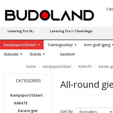
Cat
Levering fra 39,-
Levering fra 1-7 hverdage
Kampsport/Stilart
Træningsudstyr
Kom godt igang
Klubsider
Brands
Gavekort
Home
Kampsport/Stilart
KARATE
Karate g
CATEGORIES
All-round gi
Kampsport/Stilart
KARATE
Karate gier
Sort By: