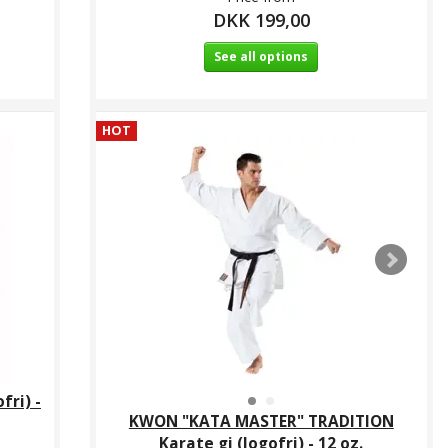
DKK 199,00
See all options
HOT
fri) -
KWON "KATA MASTER" TRADITION
Karate gi (logofri) - 12 oz.