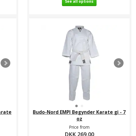
See all options
arate
Budo-Nord EMPI Begynder Karate gi - 7
oz
Price from
DKK 269,00