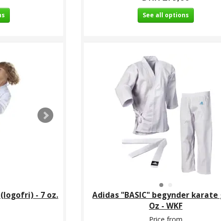
ns
See all options
logofri) - 7 oz.
Adidas "BASIC" begynder karate g
Oz - WKF
Price from