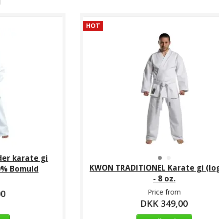
HOT
r karate gi
KWON TRADITIONEL Karate gi (log
100% Bomuld
- 8 oz.
Price from
00
DKK 349,00