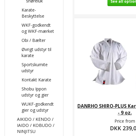
snøreluk
See all optio
Karate-
Beskyttelse
WKF-godkendt
og WKF-mærket
Obi / Bælter
Øvrigt udstyr til
karate
Sportskumite
udstyr
Kontakt Karate
Shobu Ippon
udstyr og gier
WUKF-godkendt
DANRHO SHIRO-PLUS Kara
gier og udstyr
- 9 oz.
AIKIDO / KENDO /
Price from
IAIDO / KOBUDO /
DKK 239,
NINJITSU