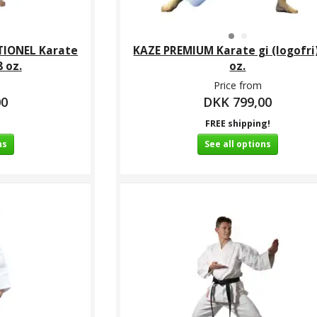
TIONEL Karate
KAZE PREMIUM Karate gi (logofri)
8 oz.
oz.
Price from
00
DKK 799,00
FREE shipping!
ns
See all options