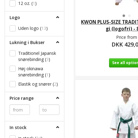
165 cm
(
3
)
12 oz.
(
1
)
170 cm
(
21
)
Logo
170/180 cm
(
1
)
KWON PLUS-SIZE TRADI
175 cm
Uden logo
(
3
)
(
13
)
gi (logofri) - 
Price from
180 cm
(
21
)
Lukning i Bukser
DKK 429,
180/190 cm
(
1
)
Traditionel Japansk
185 cm
(
3
)
snørebinding
(
3
)
See all optio
190 cm
(
20
)
Høj okinawa
190/200 cm
(
1
)
snørebinding
(
1
)
195 cm
(
3
)
Elastik og snører
(
2
)
200 cm
(
17
)
Price range
210 cm
(
3
)
210
(
1
)
In stock