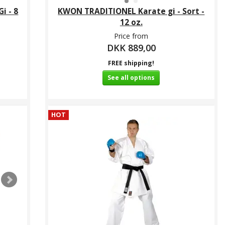
i - 8
KWON TRADITIONEL Karate gi - Sort -
12 oz.
Price from
DKK 889,00
FREE shipping!
See all options
HOT