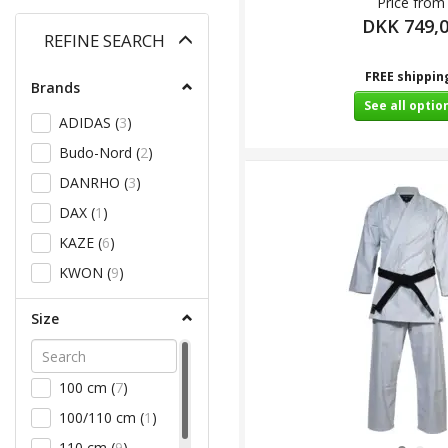
Price from
DKK 749,
Toggle
REFINE SEARCH
filter
FREE shippin
Brands
See all optio
ADIDAS
(
3
)
Budo-Nord
(
2
)
DANRHO
(
3
)
DAX
(
1
)
KAZE
(
6
)
KWON
(
9
)
Size
100 cm
(
7
)
100/110 cm
(
1
)
110 cm
(
9
)