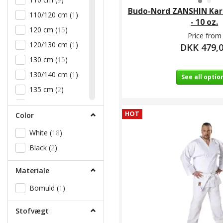
Budo-Nord ZANSHIN Kara
110/120 cm
(
1
)
- 10 oz.
120 cm
(
15
)
Price from
120/130 cm
(
1
)
DKK 479,
130 cm
(
15
)
130/140 cm
(
1
)
See all optio
135 cm
(
2
)
140 cm
(
17
)
HOT
Color
140/150 cm
(
1
)
White
(
18
)
145 cm
(
3
)
Black
(
2
)
150 cm
(
20
)
150/160 cm
(
1
)
Materiale
155 cm
(
2
)
Bomuld
(
1
)
160 cm
(
22
)
160/170 cm
(
1
)
Stofvægt