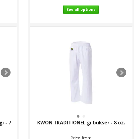
See all options
i - 7
KWON TRADITIONEL gi bukser - 8 oz.
Price from