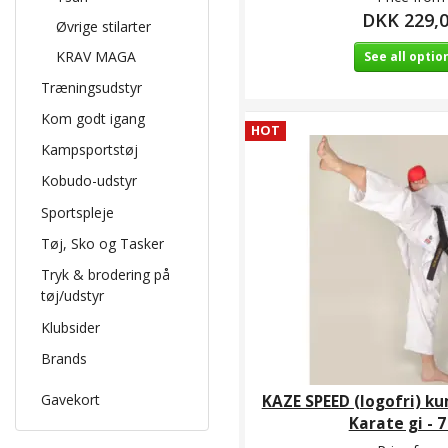
DKK 229,
Øvrige stilarter
KRAV MAGA
See all optio
Træningsudstyr
Kom godt igang
HOT
Kampsportstøj
Kobudo-udstyr
Sportspleje
Tøj, Sko og Tasker
Tryk & brodering på
tøj/udstyr
Klubsider
Brands
Gavekort
KAZE SPEED (logofri) ku
Karate gi - 7