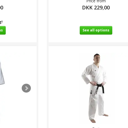
Price from
00
DKK 229,00
g!
ns
See all options