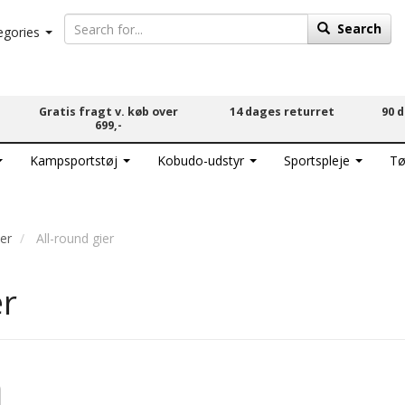
Search
egories
Gratis fragt v. køb over
14 dages returret
90 
699,-
Kampsportstøj
Kobudo-udstyr
Sportspleje
Tø
ier
All-round gier
er