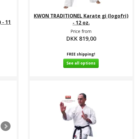
KWON TRADITIONEL Karate gi (logofri)
 - 11
- 12 oz.
Price from
DKK 819,00
FREE shipping!
See all options