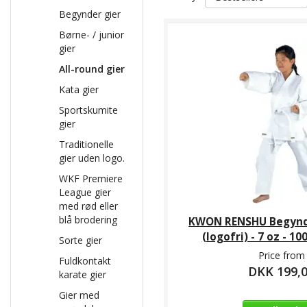
Begynder gier
Børne- / junior
gier
All-round gier
Kata gier
Sportskumite
gier
Traditionelle
gier uden logo.
WKF Premiere
League gier
med rød eller
blå brodering
KWON RENSHU Begynde
(logofri) - 7 oz - 
Sorte gier
Price from
Fuldkontakt
DKK 199,
karate gier
Gier med