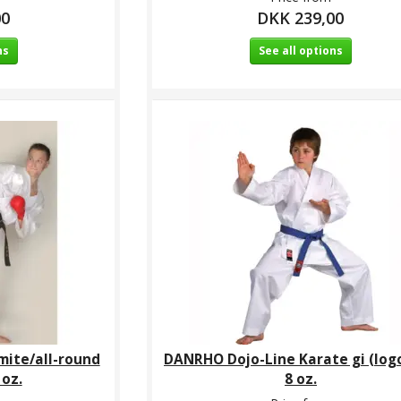
00
DKK 239,00
ns
See all options
mite/all-round
DANRHO Dojo-Line Karate gi (logo
 oz.
8 oz.