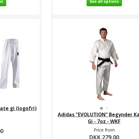
ns
See all options
te gi (logofri)
Adidas "EVOLUTION" Begynder K
Gi - 7oz - WKF
Price from
00
DKK 279,00