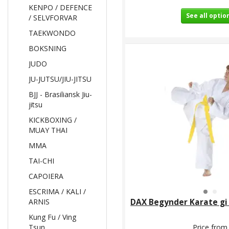
KENPO / DEFENCE
See all optio
/ SELVFORVAR
TAEKWONDO
BOKSNING
JUDO
JU-JUTSU/JIU-JITSU
BJJ - Brasiliansk Jiu-
jitsu
KICKBOXING /
MUAY THAI
MMA
TAI-CHI
CAPOIERA
ESCRIMA / KALI /
ARNIS
DAX Begynder Karate gi (
Kung Fu / Ving
Tsun
Price from