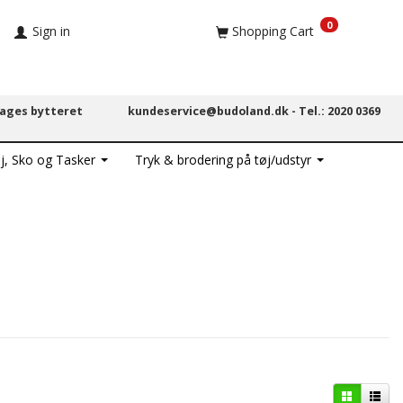
0
Sign in
Shopping Cart
dages bytteret
kundeservice@budoland.dk -
Tel.: 2020 0369
j, Sko og Tasker
Tryk & brodering på tøj/udstyr