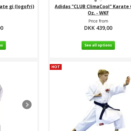
te gi (logofri)
Adidas "CLUB ClimaCool" Karate G
Oz. - WKF
Price from
00
DKK 439,00
ns
See all options
HOT