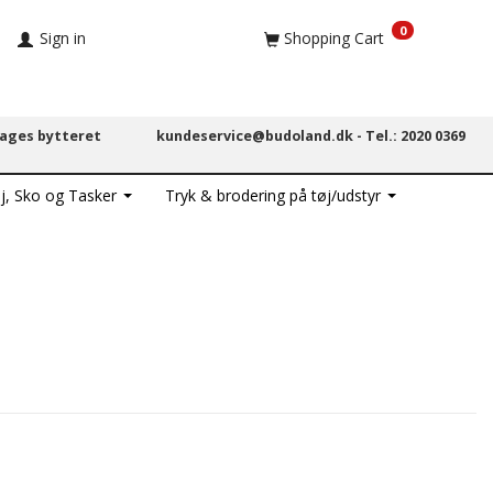
0
Sign in
Shopping Cart
dages bytteret
kundeservice@budoland.dk -
Tel.: 2020 0369
j, Sko og Tasker
Tryk & brodering på tøj/udstyr