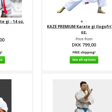
e gi - 14 oz.
KAZE PREMIUM Karate gi (logofri)
oz.
Price from
00
DKK 799,00
g!
FREE shipping!
ns
See all options