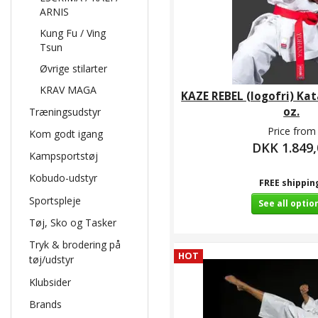
ARNIS
Kung Fu / Ving
Tsun
Øvrige stilarter
KRAV MAGA
KAZE REBEL (logofri) Kat
oz.
Træningsudstyr
Price from
Kom godt igang
DKK 1.849,
Kampsportstøj
Kobudo-udstyr
FREE shippin
Sportspleje
See all optio
Tøj, Sko og Tasker
Tryk & brodering på
HOT
tøj/udstyr
Klubsider
Brands