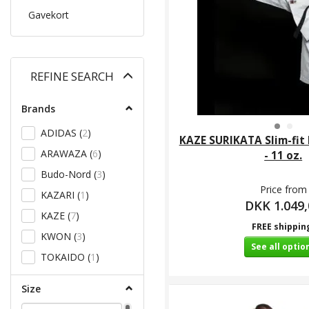
Gavekort
Toggle
REFINE SEARCH
filter
Brands
ADIDAS
(
2
)
KAZE SURIKATA Slim-fit 
ARAWAZA
(
6
)
- 11 oz.
Budo-Nord
(
3
)
Price from
KAZARI
(
1
)
DKK 1.049,
KAZE
(
7
)
FREE shippin
KWON
(
3
)
See all optio
TOKAIDO
(
1
)
Size