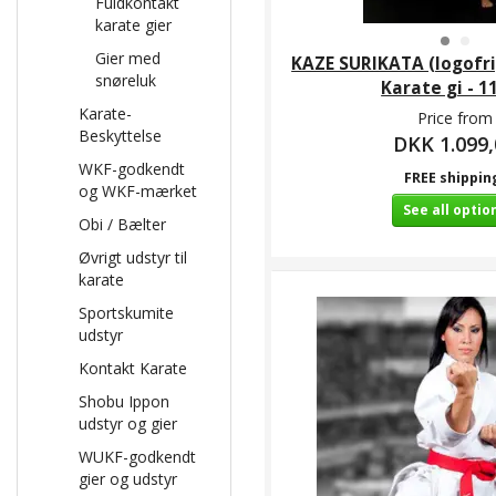
Fuldkontakt
karate gier
Gier med
KAZE SURIKATA (logofri)
snøreluk
Karate gi - 11
Karate-
Price from
Beskyttelse
DKK 1.099,
WKF-godkendt
FREE shippin
og WKF-mærket
See all optio
Obi / Bælter
Øvrigt udstyr til
karate
Sportskumite
udstyr
Kontakt Karate
Shobu Ippon
udstyr og gier
WUKF-godkendt
gier og udstyr