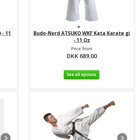
 - 11
Budo-Nord ATSUKO WKF Kata Karate gi
- 11 Oz
Price from
DKK 689,00
See all options