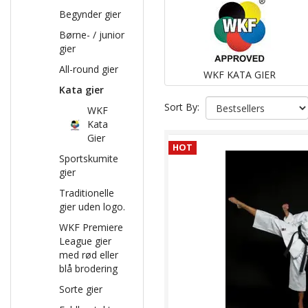
Begynder gier
Børne- / junior
gier
All-round gier
WKF KATA GIER
Kata gier
Sort By:
WKF
Kata
Gier
HOT
Sportskumite
gier
Traditionelle
gier uden logo.
WKF Premiere
League gier
med rød eller
blå brodering
Sorte gier