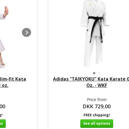
im-fit Kata
Adidas "TAIKYOKU" Kata Karate Gi
 oz.
Oz. - WKF
Price from
00
DKK 729,00
g!
FREE shipping!
ns
See all options