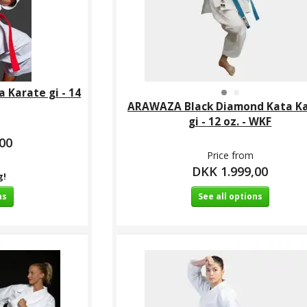
a Karate gi - 14
ARAWAZA Black Diamond Kata K
gi - 12 oz. - WKF
00
Price from
DKK 1.999,00
g!
ns
See all options