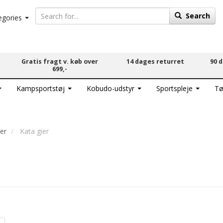
Search
egories
Gratis fragt v. køb over
14 dages returret
90 
699,-
Kampsportstøj
Kobudo-udstyr
Sportspleje
Tø
ier
Kata gier