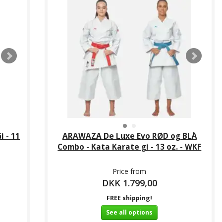
 - 11
ARAWAZA De Luxe Evo RØD og BLÅ
Combo - Kata Karate gi - 13 oz. - WKF
Price from
DKK 1.799,00
FREE shipping!
See all options