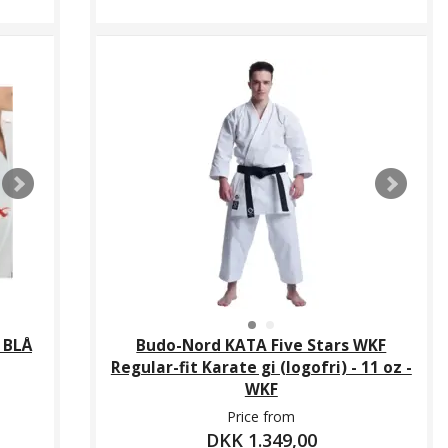
 BLÅ
Budo-Nord KATA Five Stars WKF
Regular-fit Karate gi (logofri) - 11 oz -
WKF
Price from
DKK 1.349,00