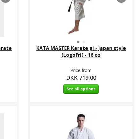
arate
KATA MASTER Karate gi - Japan style
(Logofri) - 16 oz
Price from
DKK 719,00
See all options