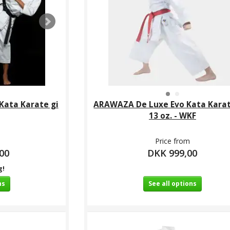
Kata Karate gi
ARAWAZA De Luxe Evo Kata Karate
13 oz. - WKF
Price from
00
DKK 999,00
g!
ns
See all options