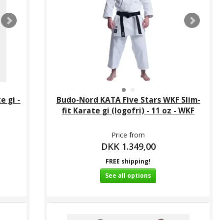
 gi -
Budo-Nord KATA Five Stars WKF Slim-
fit Karate gi (logofri) - 11 oz - WKF
Price from
DKK 1.349,00
FREE shipping!
See all options