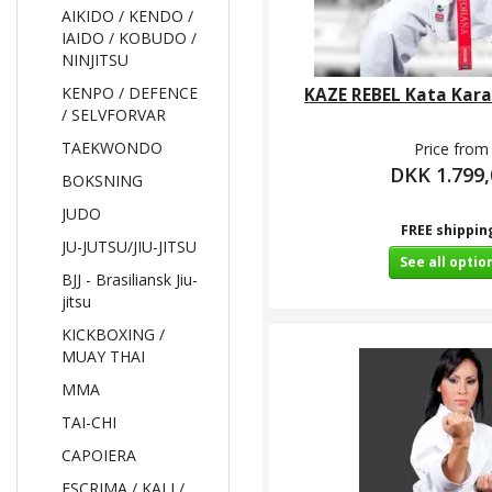
AIKIDO / KENDO /
IAIDO / KOBUDO /
NINJITSU
KENPO / DEFENCE
KAZE REBEL Kata Karat
/ SELVFORVAR
TAEKWONDO
Price from
DKK 1.799,
BOKSNING
JUDO
FREE shippin
JU-JUTSU/JIU-JITSU
See all optio
BJJ - Brasiliansk Jiu-
jitsu
KICKBOXING /
MUAY THAI
MMA
TAI-CHI
CAPOIERA
ESCRIMA / KALI /