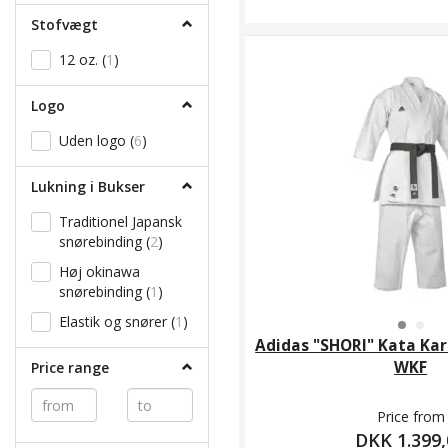
195 cm
(
17
)
Stofvægt
200 cm
(
13
)
12 oz.
(
1
)
Logo
Uden logo
(
6
)
Lukning i Bukser
Traditionel Japansk
snørebinding
(
2
)
Høj okinawa
snørebinding
(
1
)
Elastik og snører
(
1
)
Adidas "SHORI" Kata Kara
WKF
Price range
Price from
DKK 1.399,