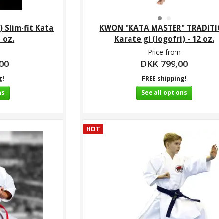
 Slim-fit Kata
KWON "KATA MASTER" TRADIT
 oz.
Karate gi (logofri) - 12 oz.
Price from
00
DKK 799,00
g!
FREE shipping!
ns
See all options
HOT