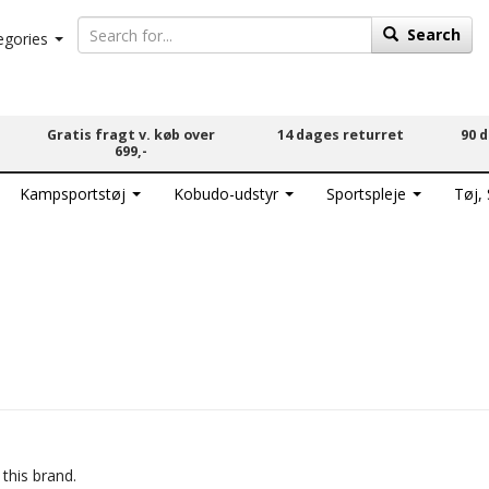
Search
egories
Gratis fragt v. køb over
14 dages returret
90 
699,-
Kampsportstøj
Kobudo-udstyr
Sportspleje
Tøj,
 this brand.