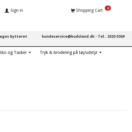
0
Sign in
Shopping Cart
dages bytteret
kundeservice@budoland.dk -
Tel.: 2020 0369
 Sko og Tasker
Tryk & brodering på tøj/udstyr