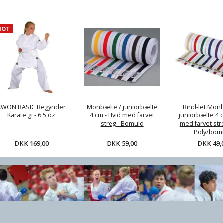
HOT
te /
Bind-let Monbælte /
Kampmåtter / tatami -
Klar
 4 cm -
juniorbælte 4 cm -
2,5 cm - Rød/sort el.
vet streg
Hvid med farvet streg
Træ/Sand Grå/gul - CE
uld
- Soft Poly/bomuld
,00
DKK 49,00
DKK 349,00
KWON BASIC Begynder
Monbælte / juniorbælte
Bind-let Mon
Karate gi - 6.5 oz
4 cm - Hvid med farvet
juniorbælte 4 c
streg - Bomuld
med farvet stre
Poly/bom
DKK 169,00
DKK 59,00
DKK 49,