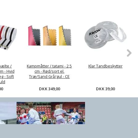
 Tandbeskytter
DKK 39,00
bælte /
Kampmåtter / tatami - 2,5
Klar Tandbeskytter
m - Hvid
cm - Rød/sort el.
g - Soft
Træ/Sand Grå/gul - CE
uld
DKK 349,00
DKK 39,00
00