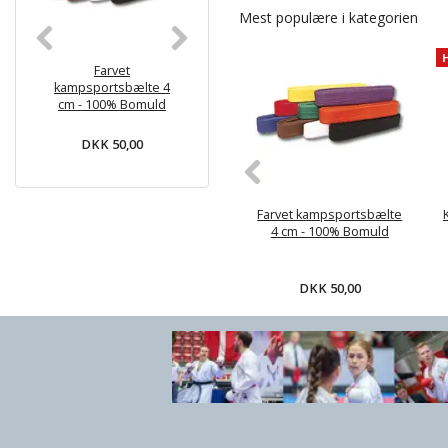
Mest populære i kategorien
Farvet
KWON BASIC
Monbæl
kampsportsbælte 4
Begynder Karate gi -
juniorbælte
cm - 100% Bomuld
6.5 oz
Hvid med far
- Bom
DKK 50,00
DKK 169,00
DKK 59
Farvet kampsportsbælte
4 cm - 100% Bomuld
DKK 50,00