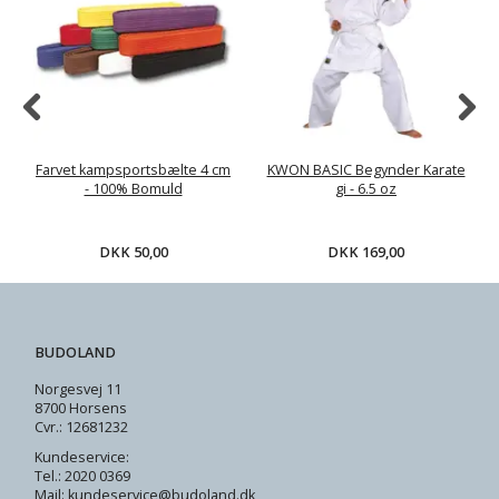
Farvet kampsportsbælte 4 cm
KWON BASIC Begynder Karate
- 100% Bomuld
gi - 6.5 oz
DKK 50,00
DKK 169,00
BUDOLAND
Norgesvej 11
8700 Horsens
Cvr.: 12681232
Kundeservice:
Tel.: 2020 0369
Mail: kundeservice@budoland.dk