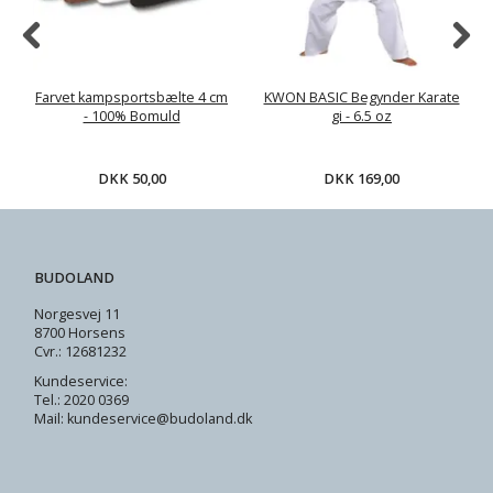
Farvet kampsportsbælte 4 cm
KWON BASIC Begynder Karate
- 100% Bomuld
gi - 6.5 oz
DKK 50,00
DKK 169,00
BUDOLAND
Norgesvej 11
8700 Horsens
Cvr.: 12681232
Kundeservice:
Tel.: 2020 0369
Mail: kundeservice@budoland.dk