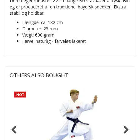
Den meget robuste 182 cm lange Bo stav lavet af tysk hvid
eg er produceret af en traditionel bayersk snedkeri. Ekstra
stabil og holdbar.
Længde: ca. 182 cm
Diameter: 25 mm
Vægt: 600 gram
Farve: naturlig - farveløs lakeret
OTHERS ALSO BOUGHT
HOT