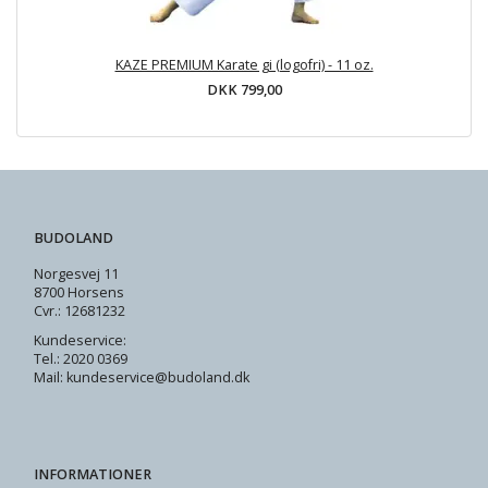
KAZE PREMIUM Karate gi (logofri) - 11 oz.
DKK 799,00
BUDOLAND
Norgesvej 11
8700 Horsens
Cvr.: 12681232
Kundeservice:
Tel.: 2020 0369
Mail: kundeservice@budoland.dk
INFORMATIONER