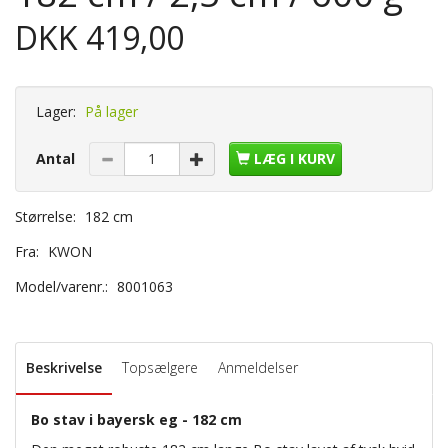
DKK 419,00
Lager:
På lager
Antal
LÆG I KURV
Størrelse:
182 cm
Fra:
KWON
Model/varenr.:
8001063
Beskrivelse
Topsælgere
Anmeldelser
Bo stav i bayersk eg - 182 cm