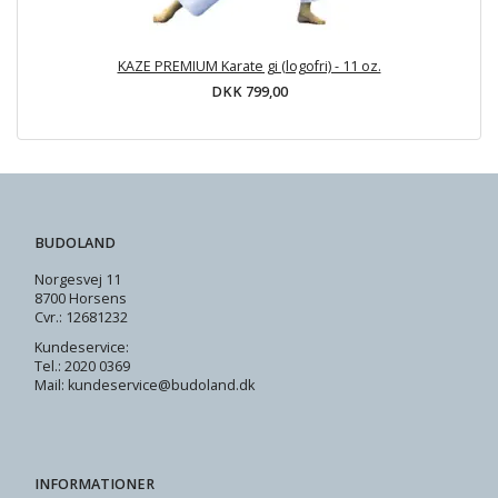
KAZE PREMIUM Karate gi (logofri) - 11 oz.
DKK 799,00
BUDOLAND
Norgesvej 11
8700 Horsens
Cvr.: 12681232
Kundeservice:
Tel.: 2020 0369
Mail: kundeservice@budoland.dk
INFORMATIONER