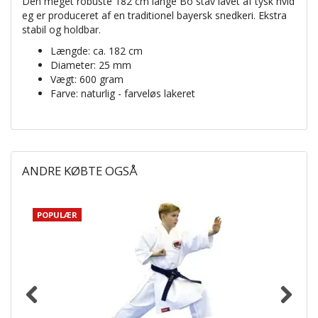
Den meget robuste 182 cm lange Bo stav lavet af tysk hvid
eg er produceret af en traditionel bayersk snedkeri. Ekstra
stabil og holdbar.
Længde: ca. 182 cm
Diameter: 25 mm
Vægt: 600 gram
Farve: naturlig - farveløs lakeret
ANDRE KØBTE OGSÅ
POPULÆR