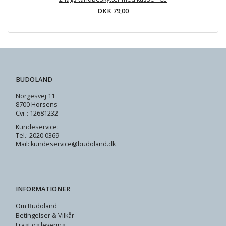
DKK 79,00
BUDOLAND
Norgesvej 11
8700 Horsens
Cvr.: 12681232
Kundeservice:
Tel.: 2020 0369
Mail: kundeservice@budoland.dk
INFORMATIONER
Om Budoland
Betingelser & Vilkår
Fragt og levering