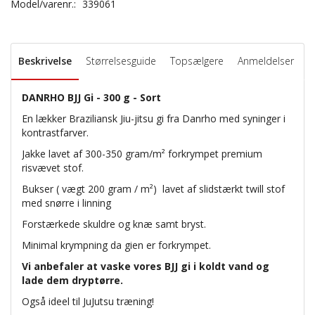
Model/varenr.:
339061
Beskrivelse
Størrelsesguide
Topsælgere
Anmeldelser
DANRHO BJJ Gi - 300 g - Sort
En lækker Braziliansk Jiu-jitsu gi fra Danrho med syninger i
kontrastfarver.
Jakke lavet af 300-350 gram/m
²
forkrympet premium
risvævet stof.
Bukser (
vægt 200 gram / m²)
lavet af slidstærkt twill stof
med snørre i linning
Forstærkede skuldre og knæ samt bryst.
Minimal krympning da gien er forkrympet.
Vi anbefaler at vaske vores BJJ gi i koldt vand og
lade dem dryptørre.
Også ideel til JuJutsu træning!