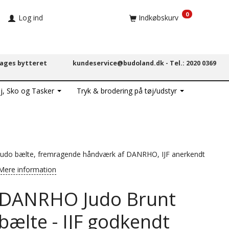
0
Log ind
Indkøbskurv
dages bytteret
kundeservice@budoland.dk -
Tel.: 2020 0369
j, Sko og Tasker
Tryk & brodering på tøj/udstyr
Judo bælte, fremragende håndværk af DANRHO, IJF anerkendt
Mere information
DANRHO Judo Brunt
bælte - IJF godkendt