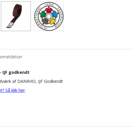
Anmeldelser
 IJF godkendt
ndværk af DANRHO, IJF Godkendt
t? Så klik her
.