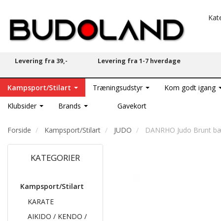
Kat
Levering fra 39,-
Levering fra 1-7 hverdage
Kampsport/Stilart
Træningsudstyr
Kom godt igang
Klubsider
Brands
Gavekort
Forside
Kampsport/Stilart
JUDO
DANRHO Judo Brunt bæl
KATEGORIER
Kampsport/Stilart
KARATE
AIKIDO / KENDO /