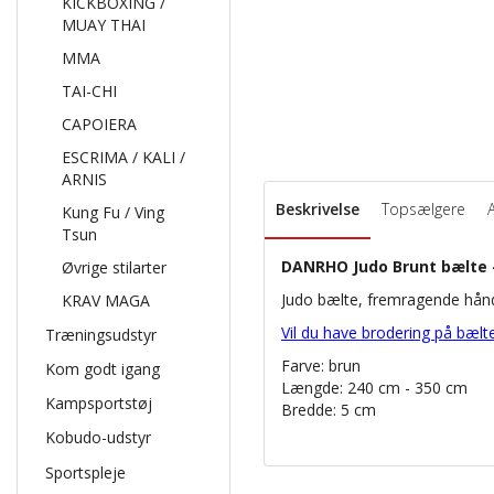
KICKBOXING /
MUAY THAI
MMA
TAI-CHI
CAPOIERA
ESCRIMA / KALI /
ARNIS
Beskrivelse
Topsælgere
Kung Fu / Ving
Tsun
DANRHO Judo Brunt bælte -
Øvrige stilarter
Judo bælte, fremragende hå
KRAV MAGA
Vil du have brodering på bælte
Træningsudstyr
Farve: brun
Kom godt igang
Længde: 240 cm - 350 cm
Kampsportstøj
Bredde: 5 cm
Kobudo-udstyr
Sportspleje