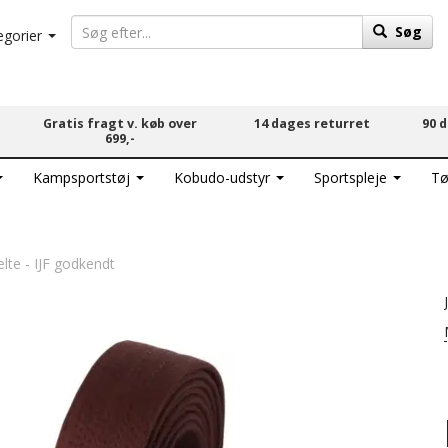
Søg
egorier
Gratis fragt v. køb over
14 dages returret
90 
699,-
Kampsportstøj
Kobudo-udstyr
Sportspleje
Tø
te - IJF godkendt