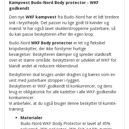
Kampvest Budo-Nord Body protector - WKF
godkendt
Den nye
WKF kampvest
fra Budo-Nord har et lidt bredere
snit i brysthøjde. Det passer nu lige godt til kvinder og
mænd. Vi har også lavet skulderstropperne justerbare, så
du kan passe beskytteren efter din egen krop.
Budo-Nord
WKF Body protector
er let og fleksibel
kropsbeskytter, der ikke forstyrrer hurtige
bevægelser. Beskytteren dæmper og spreder stødkraft
over et større område. Beskytteren er udviklet af WKF for
blandt andet at reducere ribbensbrud.
Beskytteren skal bruges under dragten og bæres som en
vest med justerbare stropper i ryggen.
Beskytteren er WKF-godkendt til konkurrencer, og dens
brug er obligatorisk for alle kadetter i alle WKF-godkendte
konkurrencer.
Vi anbefaler, at du også bruger denne beskytter til kumite-
træning.
Materialer
Budo-Nord WKF Body Protector er lavet af 45%