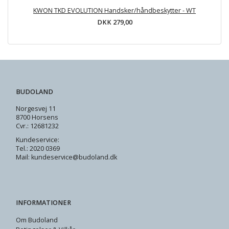
KWON TKD EVOLUTION Handsker/håndbeskytter - WT
DKK 279,00
BUDOLAND
Norgesvej 11
8700 Horsens
Cvr.: 12681232
Kundeservice:
Tel.: 2020 0369
Mail: kundeservice@budoland.dk
INFORMATIONER
Om Budoland