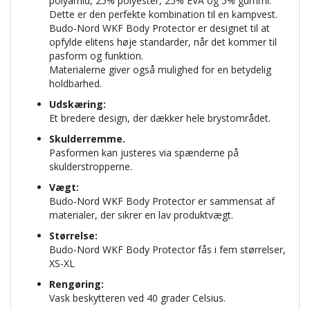
polyamid, 25% polyester, 25% EVA og 5% gummi.
Dette er den perfekte kombination til en kampvest.
Budo-Nord WKF Body Protector er designet til at
opfylde elitens høje standarder, når det kommer til
pasform og funktion.
Materialerne giver også mulighed for en betydelig
holdbarhed.
Udskæring:
Et bredere design, der dækker hele brystområdet.
Skulderremme.
Pasformen kan justeres via spænderne på
skulderstropperne.
Vægt:
Budo-Nord WKF Body Protector er sammensat af
materialer, der sikrer en lav produktvægt.
Størrelse:
Budo-Nord WKF Body Protector fås i fem størrelser,
XS-XL
Rengøring:
Vask beskytteren ved 40 grader Celsius.