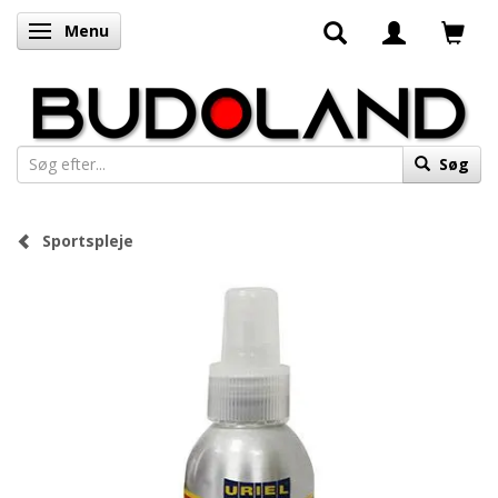
Menu
Skifte navigation
Søg
Sportspleje