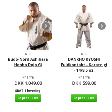
Budo-Nord Ashihara
DANRHO KYOSHI
Honbo Dojo Gi
Fuldkontakt - Karate gi
- 14/8,5 oz.
Pris fra
Pris fra
DKK 1.049,00
DKK 599,00
GRATIS levering!
Se produktet
Se produktet