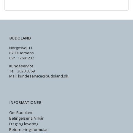
BUDOLAND
Norgesvej 11
8700 Horsens
Cvr.: 12681232
Kundeservice:
Tel.: 2020 0369
Mail: kundeservice@budoland.dk
INFORMATIONER
Om Budoland
Betingelser & Vilkår
Fragt og levering
Returneringsformular