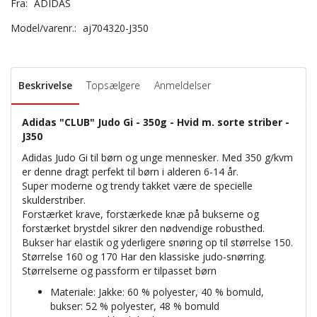
Fra:
ADIDAS
Model/varenr.:
aj704320-J350
Beskrivelse
Topsælgere
Anmeldelser
Adidas "CLUB" Judo Gi - 350g - Hvid m. sorte striber -
J350
Adidas Judo Gi til børn og unge mennesker. Med 350 g/kvm
er denne dragt perfekt til børn i alderen 6-14 år.
Super moderne og trendy takket være de specielle
skulderstriber.
Forstærket krave, forstærkede knæ på bukserne og
forstærket brystdel sikrer den nødvendige robusthed.
Bukser har elastik og yderligere snøring op til størrelse 150.
Størrelse 160 og 170 Har den klassiske judo-snørring.
Størrelserne og passform er tilpasset børn
Materiale: Jakke: 60 % polyester, 40 % bomuld,
bukser: 52 % polyester, 48 % bomuld