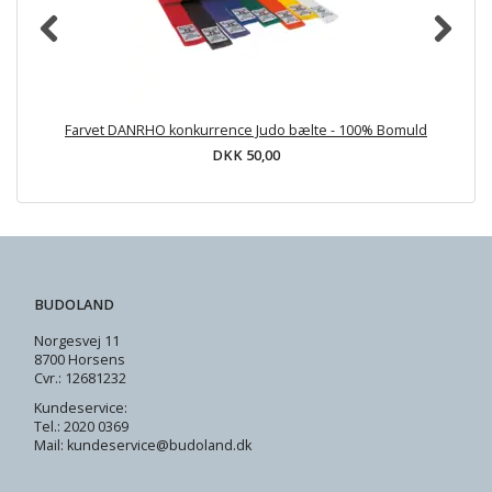
Farvet DANRHO konkurrence Judo bælte - 100% Bomuld
DKK 50,00
BUDOLAND
Norgesvej 11
8700 Horsens
Cvr.: 12681232
Kundeservice:
Tel.: 2020 0369
Mail: kundeservice@budoland.dk