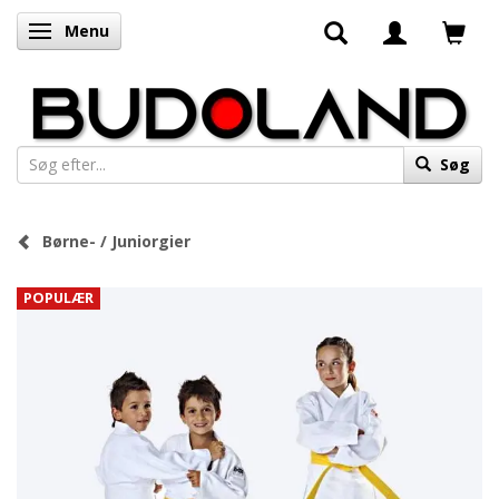
Menu
Skifte navigation
Søg
Børne- / Juniorgier
POPULÆR