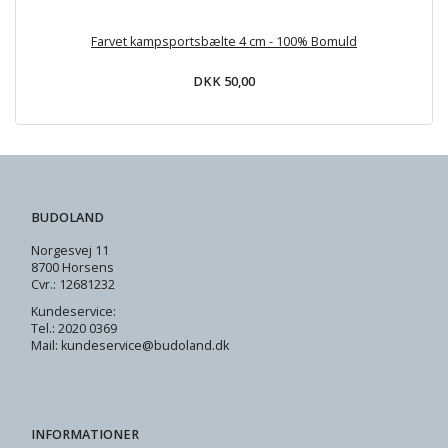
Farvet kampsportsbælte 4 cm - 100% Bomuld
DKK 50,00
BUDOLAND
Norgesvej 11
8700 Horsens
Cvr.: 12681232
Kundeservice:
Tel.: 2020 0369
Mail: kundeservice@budoland.dk
INFORMATIONER