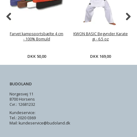
Farvet kampsportsbælte 4 cm
KWON BASIC Begynder Karate
- 100% Bomuld
gi - 6.5 oz
DKK 50,00
DKK 169,00
BUDOLAND
Norgesvej 11
8700 Horsens
Cvr.: 12681232
Kundeservice:
Tel.: 2020 0369
Mail: kundeservice@budoland.dk