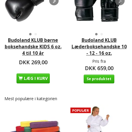
Budoland KLUB børne
Budoland KLUB
boksehandske KIDS 6 oz.
Læderboksehandske 10
4 til 10 år
- 12 - 16 oz.
Pris fra
DKK 269,00
DKK 659,00
LÆG I KURV
Se produktet
Mest populære i kategorien
POPULÆR