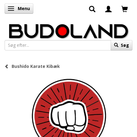
Menu
Skifte navigation
Søg
Bushido Karate Kibæk