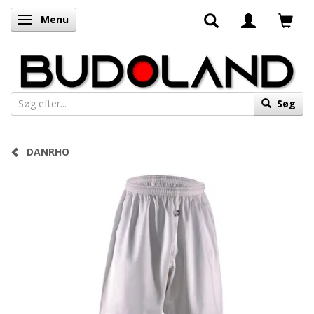
Menu
Skifte navigation
Søg
DANRHO