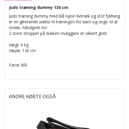
Judo træning dummy 130 cm
Judo
træning
dummy
med blå
nylon
betræk
og
stof
fyldning
er
en
glimrende
støtte til træningen
for børn og
unge.
til at
smide
,
håndgreb
mv
2 store
stropper på
dukken
muliggøre
et sikkert greb
.
Vægt:
6 kg
Højde:
130 cm
Farve: blå
ANDRE KØBTE OGSÅ
P