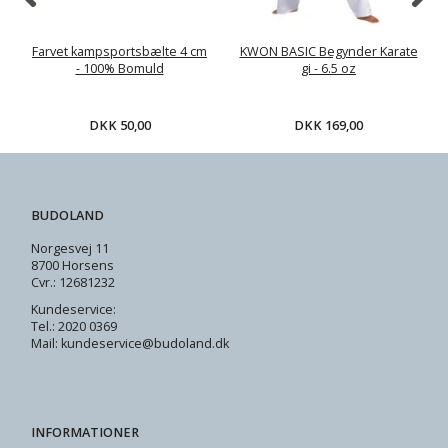
Farvet kampsportsbælte 4 cm
KWON BASIC Begynder Karate
- 100% Bomuld
gi - 6.5 oz
DKK 50,00
DKK 169,00
BUDOLAND
Norgesvej 11
8700 Horsens
Cvr.: 12681232
Kundeservice:
Tel.: 2020 0369
Mail: kundeservice@budoland.dk
INFORMATIONER