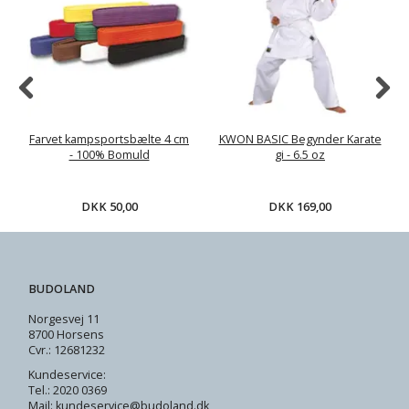
Farvet kampsportsbælte 4 cm
KWON BASIC Begynder Karate
- 100% Bomuld
gi - 6.5 oz
DKK 50,00
DKK 169,00
BUDOLAND
Norgesvej 11
8700 Horsens
Cvr.: 12681232
Kundeservice:
Tel.: 2020 0369
Mail: kundeservice@budoland.dk