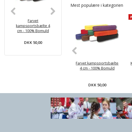
Mest populære i kategorien
Farvet
KWON BASIC
Monbæl
kampsportsbælte 4
Begynder Karate gi -
juniorbælte
cm - 100% Bomuld
6.5 oz
Hvid med far
- Bom
DKK 50,00
DKK 169,00
DKK 59
Farvet kampsportsbælte
4 cm - 100% Bomuld
DKK 50,00