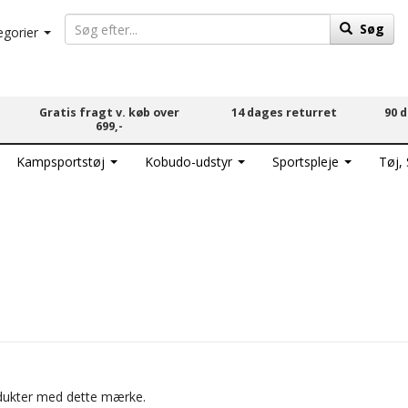
Søg
egorier
Gratis fragt v. køb over
14 dages returret
90 
699,-
Kampsportstøj
Kobudo-udstyr
Sportspleje
Tøj,
rodukter med dette mærke.