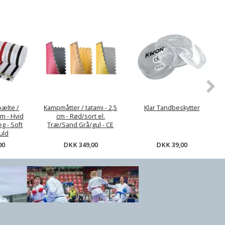
 Tandbeskytter
DKK 39,00
bælte /
Kampmåtter / tatami - 2,5
Klar Tandbeskytter
m - Hvid
cm - Rød/sort el.
g - Soft
Træ/Sand Grå/gul - CE
uld
DKK 349,00
DKK 39,00
00