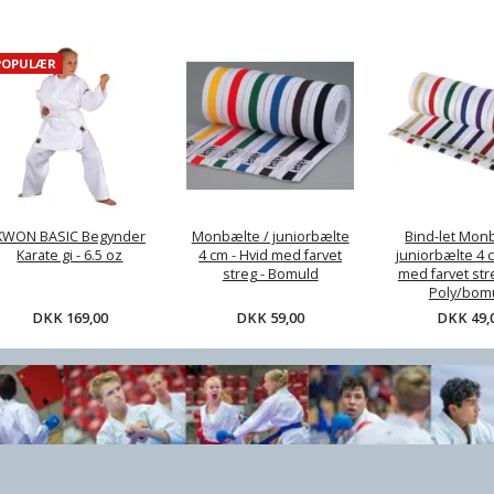
POPULÆR
te /
Bind-let Monbælte /
Kampmåtter / tatami -
Klar
 4 cm -
juniorbælte 4 cm -
2,5 cm - Rød/sort el.
vet streg
Hvid med farvet streg
Træ/Sand Grå/gul - CE
uld
- Soft Poly/bomuld
,00
DKK 49,00
DKK 349,00
KWON BASIC Begynder
Monbælte / juniorbælte
Bind-let Mon
Karate gi - 6.5 oz
4 cm - Hvid med farvet
juniorbælte 4 c
streg - Bomuld
med farvet stre
Poly/bom
DKK 169,00
DKK 59,00
DKK 49,