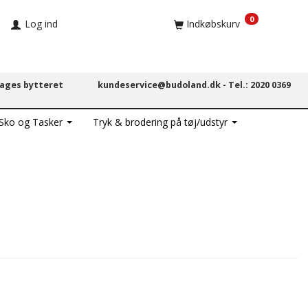
0
Log ind
Indkøbskurv
dages bytteret
kundeservice@budoland.dk -
Tel.: 2020 0369
 Sko og Tasker
Tryk & brodering på tøj/udstyr