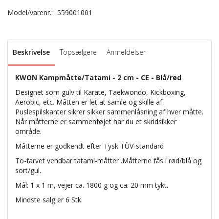
Model/varenr.:
559001001
Beskrivelse
Topsælgere
Anmeldelser
KWON Kampmåtte/Tatami - 2 cm - CE - Blå/rød
Designet som gulv til Karate, Taekwondo, Kickboxing,
Aerobic, etc. Måtten er let at samle og skille af.
Puslespilskanter sikrer sikker sammenlåsning af hver måtte.
Når måtterne er sammenføjet har du et skridsikker
område.
Måtterne er godkendt efter Tysk TÜV-standard
To-farvet vendbar tatami-måtter .Måtterne fås i rød/blå og
sort/gul.
Mål: 1 x 1 m, vejer ca. 1800 g og ca. 20 mm tykt.
Mindste salg er 6 Stk.