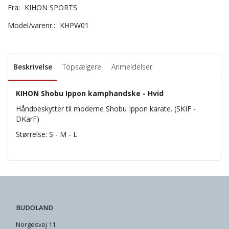
Fra:
KIHON SPORTS
Model/varenr.:
KHPW01
Beskrivelse
Topsælgere
Anmeldelser
KIHON Shobu Ippon kamphandske - Hvid
Håndbeskytter til moderne Shobu Ippon karate. (SKIF -
DKarF)
Størrelse: S - M - L
BUDOLAND
Norgesvej 11