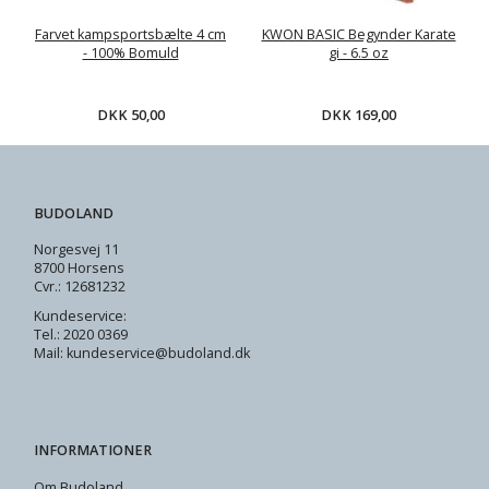
Farvet kampsportsbælte 4 cm
KWON BASIC Begynder Karate
- 100% Bomuld
gi - 6.5 oz
DKK 50,00
DKK 169,00
BUDOLAND
Norgesvej 11
8700 Horsens
Cvr.: 12681232
Kundeservice:
Tel.: 2020 0369
Mail: kundeservice@budoland.dk
INFORMATIONER
Om Budoland