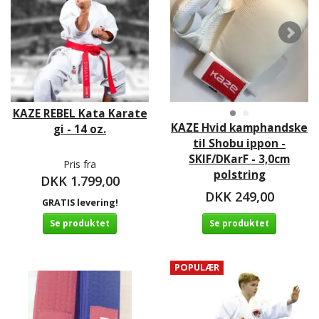
KAZE REBEL Kata Karate
KAZE Hvid kamphandske
gi - 14 oz.
til Shobu ippon -
SKIF/DKarF - 3,0cm
Pris fra
polstring
DKK 1.799,00
DKK 249,00
GRATIS levering!
Se produktet
Se produktet
POPULÆR