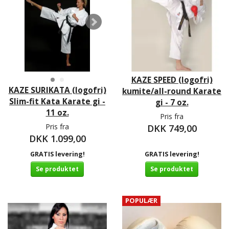
KAZE SPEED (logofri)
KAZE SURIKATA (logofri)
kumite/all-round Karate
Slim-fit Kata Karate gi -
gi - 7 oz.
11 oz.
Pris fra
Pris fra
DKK 749,00
DKK 1.099,00
GRATIS levering!
GRATIS levering!
Se produktet
Se produktet
POPULÆR