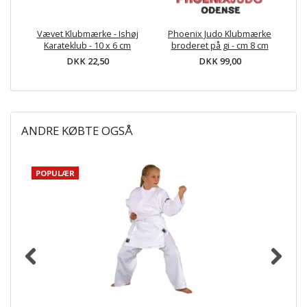
Vævet Klubmærke - Ishøj
Phoenix Judo Klubmærke
Karateklub - 10 x 6 cm
broderet på gi - cm 8 cm
DKK 22,50
DKK 99,00
ANDRE KØBTE OGSÅ
POPULÆR
P