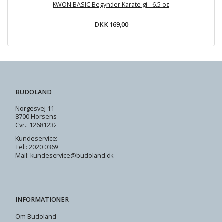
KWON BASIC Begynder Karate gi - 6.5 oz
DKK 169,00
BUDOLAND
Norgesvej 11
8700 Horsens
Cvr.: 12681232
Kundeservice:
Tel.: 2020 0369
Mail: kundeservice@budoland.dk
INFORMATIONER
Om Budoland