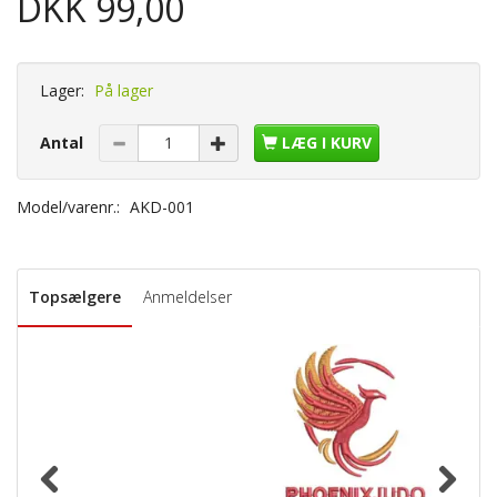
DKK 99,00
Lager:
På lager
Antal
LÆG I KURV
Model/varenr.:
AKD-001
Topsælgere
Anmeldelser