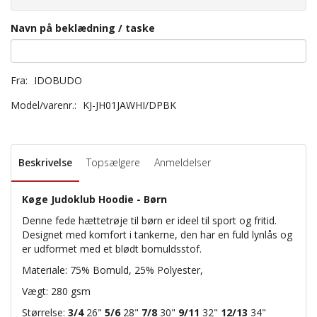
Navn på beklædning / taske
Fra:
IDOBUDO
Model/varenr.:
KJ-JH01JAWHI/DPBK
Beskrivelse
Topsælgere
Anmeldelser
Køge Judoklub Hoodie - Børn
Denne fede hættetrøje til børn er ideel til sport og fritid.
Designet med komfort i tankerne, den har en fuld lynlås og
er udformet med et blødt bomuldsstof.
Materiale: 75% Bomuld, 25% Polyester,
Vægt: 280 gsm
Størrelse:
3/4
26"
5/6
28"
7/8
30"
9/11
32"
12/13
34"