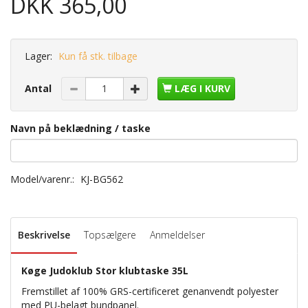
DKK 365,00
Lager:
Kun få stk. tilbage
Antal
LÆG I KURV
Navn på beklædning / taske
Model/varenr.:
KJ-BG562
Beskrivelse
Topsælgere
Anmeldelser
Køge Judoklub Stor klubtaske 35L
Fremstillet af 100% GRS-certificeret genanvendt polyester
med PU-belagt bundpanel.