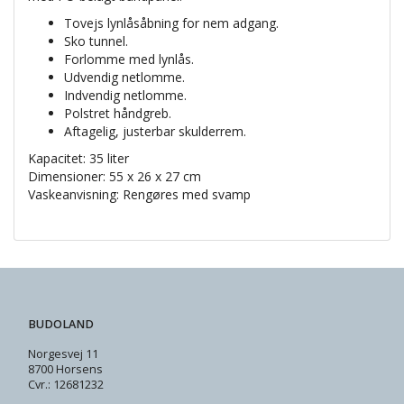
Tovejs lynlåsåbning for nem adgang.
Sko tunnel.
Forlomme med lynlås.
Udvendig netlomme.
Indvendig netlomme.
Polstret håndgreb.
Aftagelig, justerbar skulderrem.
Kapacitet: 35 liter
Dimensioner: 55 x 26 x 27 cm
Vaskeanvisning: Rengøres med svamp
BUDOLAND
Norgesvej 11
8700 Horsens
Cvr.: 12681232