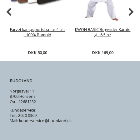
Farvet kampsportsbælte 4 cm
KWON BASIC Begynder Karate
- 100% Bomuld
gi - 6.5 oz
DKK 50,00
DKK 169,00
BUDOLAND
Norgesvej 11
8700 Horsens
Cvr.: 12681232
Kundeservice:
Tel.: 2020 0369
Mail: kundeservice@budoland.dk