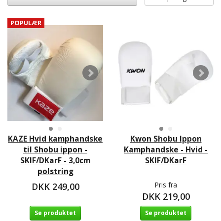
POPULÆR
KAZE Hvid kamphandske
Kwon Shobu Ippon
til Shobu ippon -
Kamphandske - Hvid -
SKIF/DKarF - 3,0cm
SKIF/DKarF
polstring
Pris fra
DKK 249,00
DKK 219,00
Se produktet
Se produktet