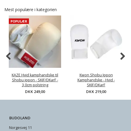
Mest populære i kategorien
POPULÆR
KAZE Hvid kamphandske til
Kwon Shobu Ippon
Shobu ippon - SKIF/DKarF -
Kamphandske - Hvid -
3,0cm polstring
SKIF/DKarF
DKK 249,00
DKK 219,00
BUDOLAND
Norgesvej 11