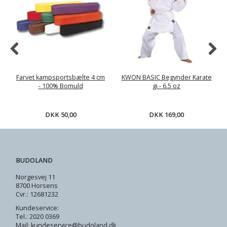
Farvet kampsportsbælte 4 cm
KWON BASIC Begynder Karate
- 100% Bomuld
gi - 6.5 oz
DKK 50,00
DKK 169,00
BUDOLAND
Norgesvej 11
8700 Horsens
Cvr.: 12681232
Kundeservice:
Tel.: 2020 0369
Mail: kundeservice@budoland.dk