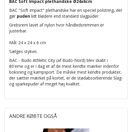
BAC Soft Impact plethandske Ø24x6cm
BAC "Soft Impact"
plethandske
har en speciel polstring, der
gør
puden
lidt blødere end standard slagpuder.
Grebsrem lavet af nylon hvor håndledsremmen er
justerbar.
Mål: 24 x 24 x 6 cm
Sælges stykvis
BAC - Budo Athletic City (af Budo-Nord) blev skabt i
80'erne og er i dag et af de mest kendte mærker indenfor
boksning og kampsport.
De måske mest kendte produkter,
der sætter mærket på kortet, er de stødabsorberende Slag-
og sparkepuder af meget høj kvalitet.
ANDRE KØBTE OGSÅ