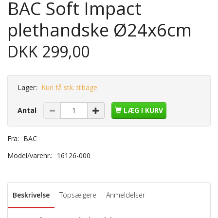
BAC Soft Impact
plethandske Ø24x6cm
DKK 299,00
Lager:
Kun få stk. tilbage
Antal
LÆG I KURV
Fra:
BAC
Model/varenr.:
16126-000
Beskrivelse
Topsælgere
Anmeldelser